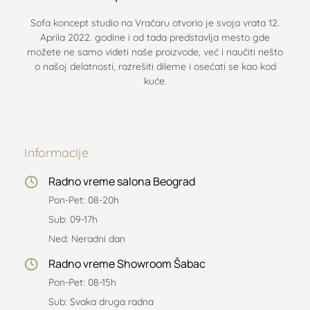
Sofa koncept studio na Vračaru otvorio je svoja vrata 12.
Aprila 2022. godine i od tada predstavlja mesto gde
možete ne samo videti naše proizvode, već i naučiti nešto
o našoj delatnosti, razrešiti dileme i osećati se kao kod
kuće.
Informacije
Radno vreme salona Beograd
Pon-Pet: 08-20h
Sub: 09-17h
Ned: Neradni dan
Radno vreme Showroom Šabac
Pon-Pet: 08-15h
Sub: Svaka druga radna