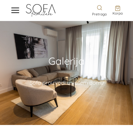
Korpa
Pretraga
Galerija
Sofa proizvodi u vašem domu