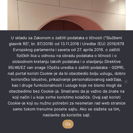
U skladu sa Zakonom o zaštiti podataka o ličnosti ("Službeni
glasnik RS", br. 87/2018) od 13.11.2018 i Uredbe (EU) 2016/679
Evropskog parlamenta i saveta od 27. aprila 2016. o zaštiti
fizičkih lica u odnosu na obradu podataka o ličnosti i o
slobodnom kretanju takvih podataka i o stavljanju Direktive
95/46/EZ van snage (Opšta uredba o zaštiti podataka - GDPR),
naš portal koristi Cookie-je da bi obezbedio bolju uslugu, dobro
korisničko iskustvo, prikazivanje personalizovanog sadržaja,
kao i druge funkcionalnosti i usluge koje ne bismo mogli da
obezbedimo bez Cookie-ja. Smatramo da je važno da znate na
koji način i u koje svrhe koristimo kolačiće. Ovaj sajt koristi
Cookie-je koji su nužno potrebni za nesmetan rad web stranice
samo tokom trenutne posete sajtu. Ako se slažete sa tim,
nastavite da koristite sajt.
Ok