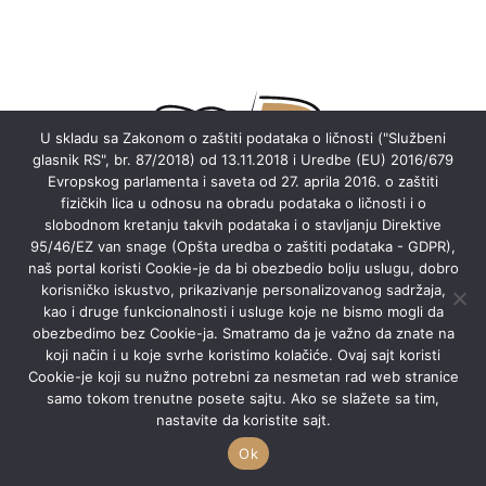
U skladu sa Zakonom o zaštiti podataka o ličnosti ("Službeni
glasnik RS", br. 87/2018) od 13.11.2018 i Uredbe (EU) 2016/679
Evropskog parlamenta i saveta od 27. aprila 2016. o zaštiti
fizičkih lica u odnosu na obradu podataka o ličnosti i o
slobodnom kretanju takvih podataka i o stavljanju Direktive
95/46/EZ van snage (Opšta uredba o zaštiti podataka - GDPR),
naš portal koristi Cookie-je da bi obezbedio bolju uslugu, dobro
korisničko iskustvo, prikazivanje personalizovanog sadržaja,
Website is under construction
kao i druge funkcionalnosti i usluge koje ne bismo mogli da
obezbedimo bez Cookie-ja. Smatramo da je važno da znate na
koji način i u koje svrhe koristimo kolačiće. Ovaj sajt koristi
Cookie-je koji su nužno potrebni za nesmetan rad web stranice
samo tokom trenutne posete sajtu. Ako se slažete sa tim,
nastavite da koristite sajt.
Ok