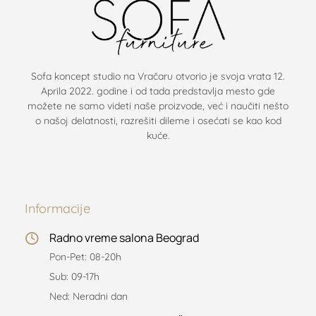
Sofa koncept studio na Vračaru otvorio je svoja vrata 12.
Aprila 2022. godine i od tada predstavlja mesto gde
možete ne samo videti naše proizvode, već i naučiti nešto
o našoj delatnosti, razrešiti dileme i osećati se kao kod
kuće.
Informacije
Radno vreme salona Beograd
Pon-Pet: 08-20h
Sub: 09-17h
Ned: Neradni dan