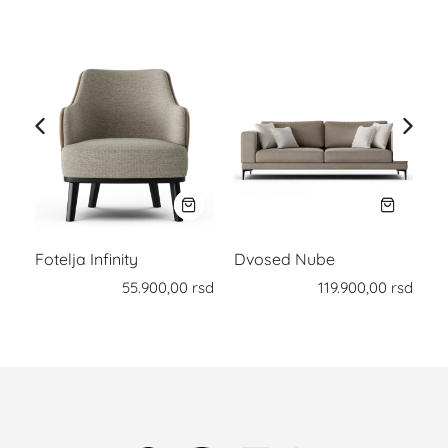
Fotelja Infinity
Dvosed Nube
T
rsd
55.900,00
rsd
119.900,00
rsd