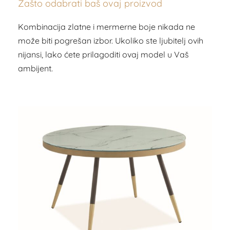
Zašto odabrati baš ovaj proizvod
Kombinacija zlatne i mermerne boje nikada ne
može biti pogrešan izbor. Ukoliko ste ljubitelj ovih
nijansi, lako ćete prilagoditi ovaj model u Vaš
ambijent.